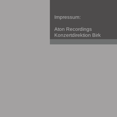
Impressum:
Aton Recordings
Konzertdirektion Birk
Lohauser Dorfstraße 49
D-40474 Düsseldorf
Telefon: +49 (0)211 *437 01
www.aton-recordings.de
info@aton-recordings.de